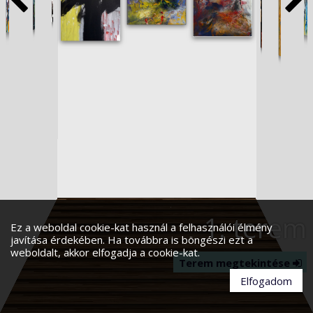
1. terem
Ez a weboldal cookie-kat használ a felhasználói élmény
javítása érdekében. Ha továbbra is böngészi ezt a
weboldalt, akkor elfogadja a cookie-kat.
Terem megtekintése
Terem megtekintése
Terem megtekintése
Terem megtekintése
Terem megtekintése
Terem megtekintése
Terem megtekintése
Terem megtekintése
Terem megtekintése
Terem megtekintése
Terem megtekintése
Terem megtekintése
Terem megtekintése
Terem megtekintése
Terem megtekintése
Terem megtekintése
Terem megtekintése
Elfogadom